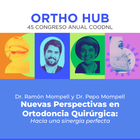
Dr. Ramón Mompell y Dr. Pepo Mompell
Nuevas Perspectivas en
Ortodoncia Quirúrgica:
Hacia una sinergia perfecta